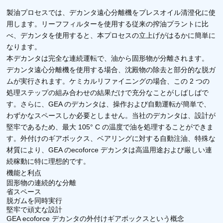
製油プロセスでは、デカンタ遠心分離機をプレスオイル清澄化に使
用します。リーフフィルターを使用する従来の搾油プラントに比
べ、デカンタを使用すると、本プロセスの立上げがはるかに簡単に
なります。
本デカンタは完全な連続運転で、油から固形物が分離されます。
デカンタ遠心分離機を使用する場合、沈殿物の除去と部分的な脱ガ
2
ムが実行されます。ケミカルリファイニングの場合、この
つの
処理ステップの組み合わせの結果だけで充分なことがしばしばで
GEA
す。さらに、
のデカンタは、操作および自動運転が簡単で、
わずかなスペースしか必要としません。当社のデカンタは、設計が
105° C
堅牢であるため、最大
の温度で油を処理することができま
す。外付けのギアボックス、ベアリングに対する自動注油、特殊な
GEA
ecoforce
材質により、
の
デカンタは高温用途および厳しい連
続稼動に特に理想的です。
機能と利点
固形物の連続的な分離
省スペース
脱ガムを同時実行
堅牢で頑丈な設計
GEA ecoforce
デカンタの外付けギアボックスという概念